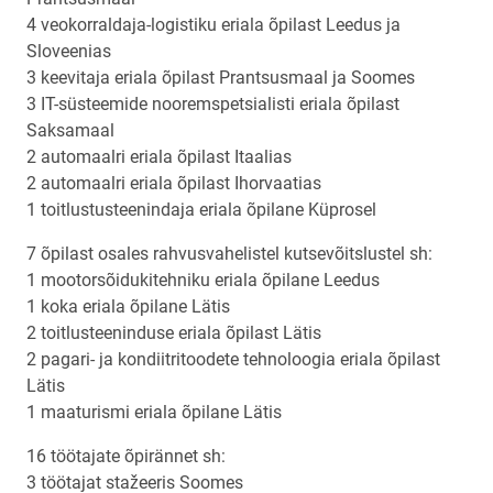
4 veokorraldaja-logistiku eriala õpilast Leedus ja
Sloveenias
3 keevitaja eriala õpilast Prantsusmaal ja Soomes
3 IT-süsteemide nooremspetsialisti eriala õpilast
Saksamaal
2 automaalri eriala õpilast Itaalias
2 automaalri eriala õpilast Ihorvaatias
1 toitlustusteenindaja eriala õpilane Küprosel
7 õpilast osales rahvusvahelistel kutsevõitslustel sh:
1 mootorsõidukitehniku eriala õpilane Leedus
1 koka eriala õpilane Lätis
2 toitlusteeninduse eriala õpilast Lätis
2 pagari- ja kondiitritoodete tehnoloogia eriala õpilast
Lätis
1 maaturismi eriala õpilane Lätis
16 töötajate õpirännet sh:
3 töötajat stažeeris Soomes