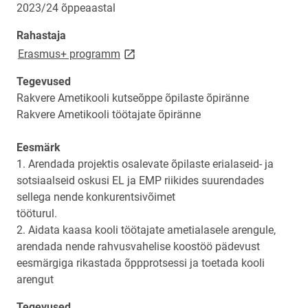
2023/24 õppeaastal
Rahastaja
link opens on new page
Erasmus+ programm
Tegevused
Rakvere Ametikooli kutseõppe õpilaste õpiränne
Rakvere Ametikooli töötajate õpiränne
Eesmärk
1. Arendada projektis osalevate õpilaste erialaseid- ja
sotsiaalseid oskusi EL ja EMP riikides suurendades
sellega nende konkurentsivõimet
tööturul.
2. Aidata kaasa kooli töötajate ametialasele arengule,
arendada nende rahvusvahelise koostöö pädevust
eesmärgiga rikastada õppprotsessi ja toetada kooli
arengut
Tegevused