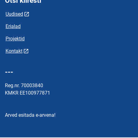
Otsi kiiresti
Uudised
Erialad
Projektid
Kontakt
---
Reg.nr. 70003840
KMKR EE100977871
Arved esitada e-arvena!