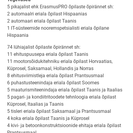
5 pikajalist ehk ErasmusPRO õpilaste õpirännet sh:
2 automaalri eriala õpilast Hispaanias
2 automaari eriala õpilast Taanis
1 IT-süsteemide nooremspetsialisti eriala õpilane
Hispaania
74 lühiajalist õpilaste õpirännet sh:
11 ehituspuusepa eriala õpilast Taanis
11 mootorsõidukitehniku eriala õpilast Horvaatias,
Küprosel, Saksamaal, Hollandis ja Norras
8 ehitusviimistleja eriala õpilast Prantsusmaal
6 puhastusteenindaja eriala õpilast Soomes
5 maaturismiteenindaja eriala õpilast Taanis ja Itaalias
5 pagari- ja kondiitritoodete tehnloogia eriala õpilast
Küprosel, Itaalias ja Taanis
5 tisleri eriala õpilast Saksamaal ja Prantsusmaal
4 koka eriala õpilast Taanis ja Küprosel
4 kivi- ja betoonkonstruktsioonide ehitaja eriala õpilast
Prantsusmaal