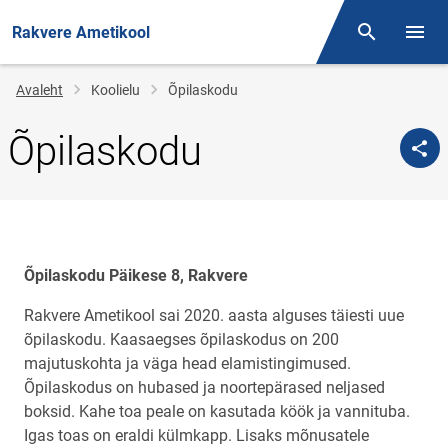
Rakvere Ametikool
Otsing
Menüü
Jälglink
Avaleht
Koolielu
Õpilaskodu
Õpilaskodu
Õpilaskodu Päikese 8, Rakvere
Rakvere Ametikool sai 2020. aasta alguses täiesti uue
õpilaskodu. Kaasaegses õpilaskodus on 200
majutuskohta ja väga head elamistingimused.
Õpilaskodus on hubased ja noortepärased neljased
boksid. Kahe toa peale on kasutada köök ja vannituba.
Igas toas on eraldi külmkapp. Lisaks mõnusatele