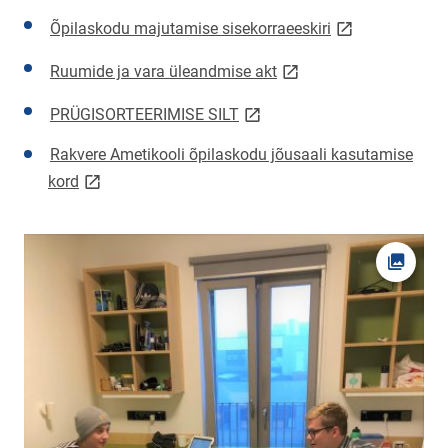
link opens on n
Õpilaskodu majutamise sisekorraeeskiri
link opens on new page
Ruumide ja vara üleandmise akt
link opens on new page
PRÜGISORTEERIMISE SILT
Rakvere Ametikooli õpilaskodu jõusaali kasutamise
link opens on new page
kord
Ava fot