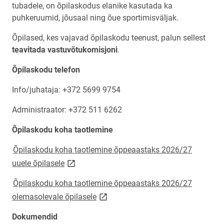
tubadele, on õpilaskodus elanike kasutada ka
puhkeruumid, jõusaal ning õue sportimisväljak.
Õpilased, kes vajavad õpilaskodu teenust, palun sellest
teavitada vastuvõtukomisjoni
.
Õpilaskodu telefon
Info/juhataja: +372 5699 9754
Administraator: +372
511 6262
Õpilaskodu koha taotlemine
Õpilaskodu koha taotlemine õppeaastaks 2026/27
link opens on new page
uuele õpilasele
Õpilaskodu koha taotlemine õppeaastaks 2026/27
link opens on new page
olemasolevale õpilasele
Dokumendid