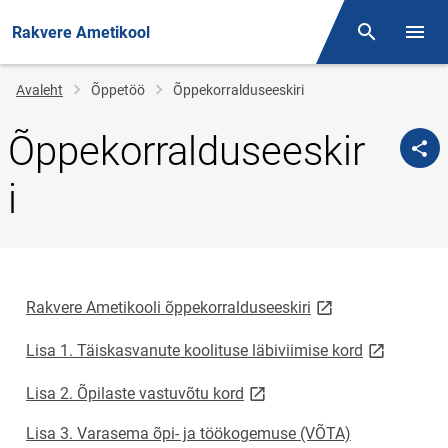
Rakvere Ametikool
Otsing
Menüü
Jälglink
Avaleht
Õppetöö
Õppekorralduseeskiri
Õppekorralduseeskir
i
link opens on new 
Rakvere Ametikooli õppekorralduseeskiri
link opens 
Lisa 1. Täiskasvanute koolituse läbiviimise kord
link opens on new page
Lisa 2. Õpilaste vastuvõtu kord
Lisa 3. Varasema õpi- ja töökogemuse (VÕTA)