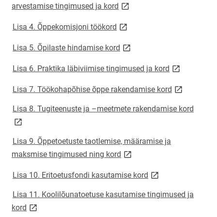
link opens on new page
arvestamise tingimused ja kord
link opens on new page
Lisa 4. Õppekomisjoni töökord
link opens on new page
Lisa 5. Õpilaste hindamise kord
link opens on
Lisa 6. Praktika läbiviimise tingimused ja kord
link opens o
Lisa 7. Töökohapõhise õppe rakendamise kord
link o
Lisa 8. Tugiteenuste ja –meetmete rakendamise kord
Lisa 9. Õppetoetuste taotlemise, määramise ja
link opens on new page
maksmise tingimused ning kord
link opens on new 
Lisa 10. Eritoetusfondi kasutamise kord
Lisa 11. Koolilõunatoetuse kasutamise tingimused ja
link opens on new page
kord