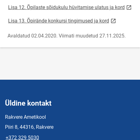
link o
Lisa 12. Õpilaste sõidukulu hüvitamise ulatus ja kord
link opens on
Lisa 13. Õpirände konkursi tingimused ja kord
Avaldatud 02.04.2020.
Viimati muudetud 27.11.2025.
Üldine kontakt
Rakvere Ametikool
Piiri 8, 44316, Rakvere
+372 329 5030