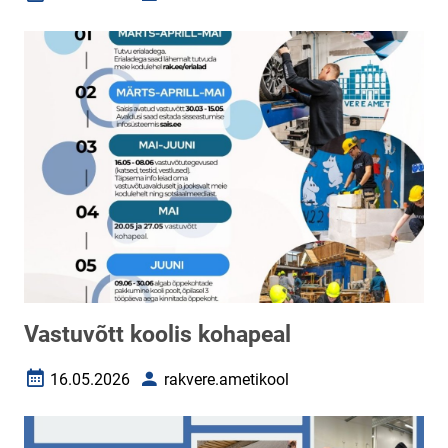
Loomise kuupäev
Autor
Vastuvõtt koolis kohapeal
16.05.2026
rakvere.ametikool
Loomise kuupäev
Autor