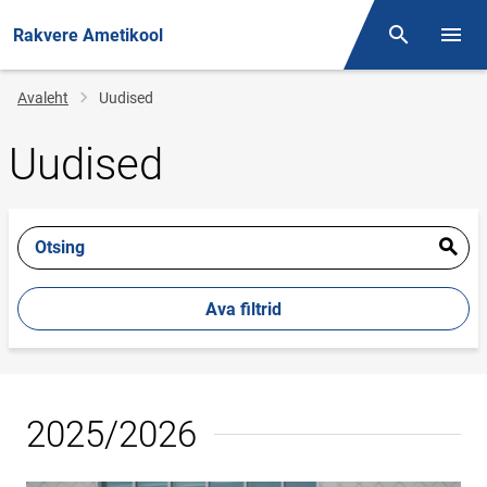
Rakvere Ametikool
Otsing
Menüü
Jälglink
Avaleht
Uudised
Uudised
Otsing
Ava filtrid
2025/2026