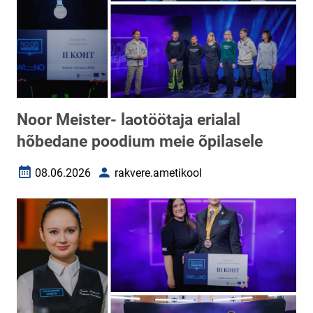
Noor Meister- laotöötaja erialal
hõbedane poodium meie õpilasele
08.06.2026
rakvere.ametikool
Loomise kuupäev
Autor