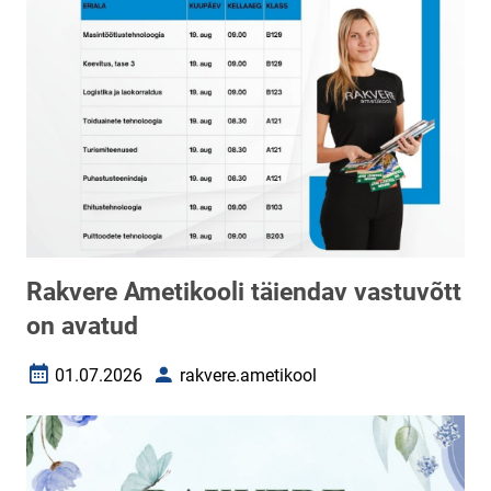
Rakvere Ametikooli täiendav vastuvõtt
on avatud
01.07.2026
rakvere.ametikool
Loomise kuupäev
Autor