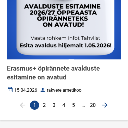
Erasmus+ õpirännete avalduste
esitamine on avatud
15.04.2026
rakvere.ametikool
Loomise kuupäev
Autor
Lehekülgjaotus
1
2
3
4
5
…
20
Eelmine lehekülg
page
Järgmine 
Praegune
Veebileht
Veebileht
Veebileht
Veebileht
lehekülg