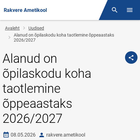
Rakvere Ametikool
Otsing
Menüü
Jälglink
Avaleht
Uudised
Alanud on õpilaskodu koha taotlemine õppeaastaks
2026/2027
Alanud on
õpilaskodu koha
taotlemine
õppeaastaks
2026/2027
Loomise kuupäev
autor
08.05.2026
rakvere.ametikool