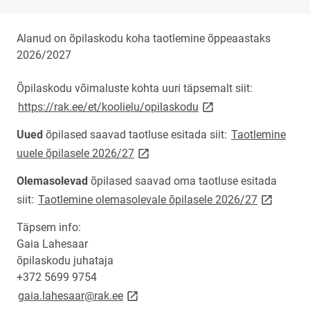
Alanud on õpilaskodu koha taotlemine õppeaastaks
2026/2027
Õpilaskodu võimaluste kohta uuri täpsemalt siit:
link opens on new pag
https://rak.ee/et/koolielu/opilaskodu
Uued
õpilased saavad taotluse esitada siit:
Taotlemine
link opens on new page
uuele õpilasele 2026/27
Olemasolevad
õpilased saavad oma taotluse esitada
link opens
siit:
Taotlemine olemasolevale õpilasele 2026/27
Täpsem info:
Gaia Lahesaar
õpilaskodu juhataja
+372 5699 9754
link opens on new page
gaia.lahesaar@rak.ee