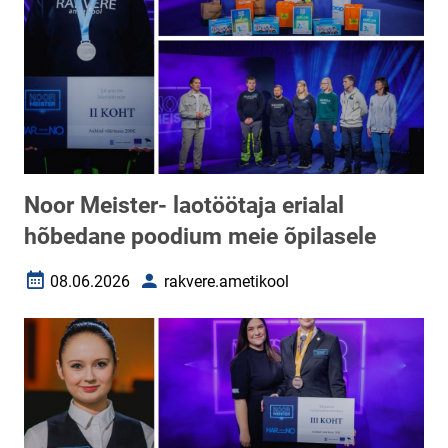
Noor Meister- laotöötaja erialal
hõbedane poodium meie õpilasele
08.06.2026
rakvere.ametikool
Loomise kuupäev
Autor