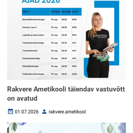
Rakvere Ametikooli täiendav vastuvõtt
on avatud
01.07.2026
rakvere.ametikool
Loomise kuupäev
Autor