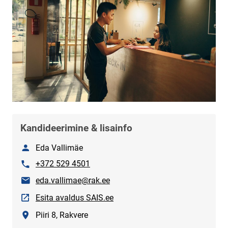
Kandideerimine & lisainfo
Nimi
Eda Vallimäe
Telefon
+372 529 4501
E-post
eda.vallimae@rak.ee
Link avaneb uuel leheküljel
Esita avaldus SAIS.ee
Asukoht
Piiri 8, Rakvere