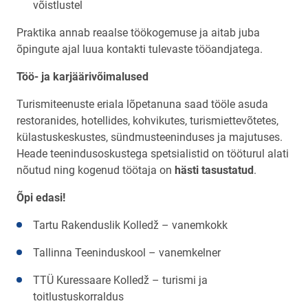
võistlustel
Praktika annab reaalse töökogemuse ja aitab juba
õpingute ajal luua kontakti tulevaste tööandjatega.
Töö- ja karjäärivõimalused
Turismiteenuste eriala lõpetanuna saad tööle asuda
restoranides, hotellides, kohvikutes, turismiettevõtetes,
külastuskeskustes, sündmusteeninduses ja majutuses.
Heade teenindusoskustega spetsialistid on tööturul alati
nõutud ning kogenud töötaja on
hästi tasustatud
.
Õpi edasi!
Tartu Rakenduslik Kolledž – vanemkokk
Tallinna Teeninduskool – vanemkelner
TTÜ Kuressaare Kolledž – turismi ja
toitlustuskorraldus