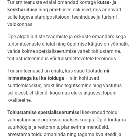
Turismiteenuste erialal omandad korraga
kutse- ja
keskhariduse
ning praktilised oskused, mis annavad
sulle tugeva stardipositsiooni teeninduse ja turismi
valdkonnas.
Õpe algab üldiste teadmiste ja oskuste omandamisega
turismiteenuste erialal ning õppimise käigus on võimalik
valida kolme spetsialiseerumise vahel: toitlustamine,
toitlustusteenindus või turismiettevõtete teenindus.
Turismiteenused on eriala, kus saad töötada
nii
inimestega kui ka toiduga
– siin kohtuvad
suhtlemisoskus, praktiline tegutsemine ning vastutus
selle eest, et kliendi kogemus oleks algusest lõpuni
kvaliteetne.
Toitlustamise spetsialiseerumisel
keskendud toidu
valmistamisele professionaalses köögis. Õpid töötama
suurköögis ja restoranis, planeerima menüüsid,
arvestama toidu omahinda ning tagama kvaliteedi ja