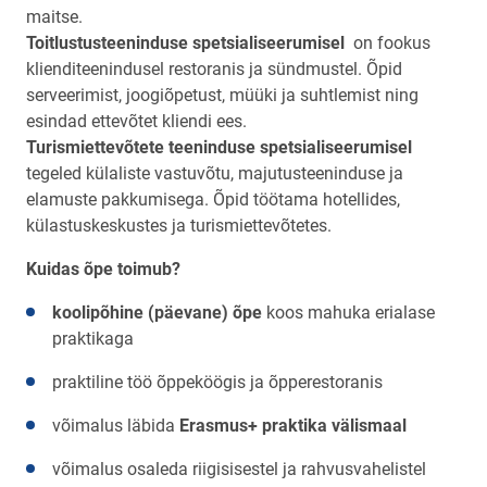
maitse.
Toitlustusteeninduse spetsialiseerumisel
on fookus
klienditeenindusel restoranis ja sündmustel. Õpid
serveerimist, joogiõpetust, müüki ja suhtlemist ning
esindad ettevõtet kliendi ees.
Turismiettevõtete teeninduse spetsialiseerumisel
tegeled külaliste vastuvõtu, majutusteeninduse ja
elamuste pakkumisega. Õpid töötama hotellides,
külastuskeskustes ja turismiettevõtetes.
Kuidas õpe toimub?
koolipõhine (päevane) õpe
koos mahuka erialase
praktikaga
praktiline töö õppeköögis ja õpperestoranis
võimalus läbida
Erasmus+ praktika välismaal
võimalus osaleda riigisisestel ja rahvusvahelistel