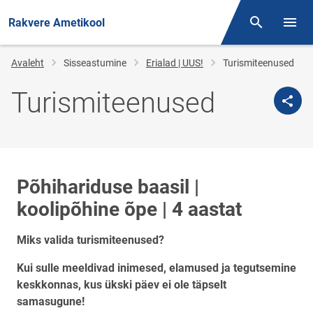
Rakvere Ametikool
Otsing
Menüü
Jälglink
Avaleht
Sisseastumine
Erialad | UUS!
Turismiteenused
Turismiteenused
Põhihariduse baasil |
koolipõhine õpe | 4 aastat
Miks valida turismiteenused?
Kui sulle meeldivad inimesed, elamused ja tegutsemine
keskkonnas, kus ükski päev ei ole täpselt
samasugune!