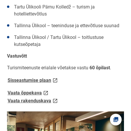
Tartu Ülikooli Pärnu Kolledž – turism ja
hotelliettevõtlus
Tallinna Ülikool – teeninduse ja ettevõtluse suunad
Tallinna Ülikool / Tartu Ülikool – toitlustuse
kutseõpetaja
Vastuvõtt
Turismiteenuste erialale võetakse vastu
60 õpilast
.
link opens on new page
Sisseastumise plaan
link opens on new page
Vaata õppekava
link opens on new page
Vaata rakenduskava
Ava fot