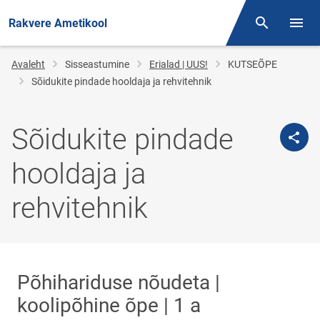
Rakvere Ametikool
Otsing
Menüü
Jälglink
Avaleht
Sisseastumine
Erialad | UUS!
KUTSEÕPE
Sõidukite pindade hooldaja ja rehvitehnik
Sõidukite pindade
hooldaja ja
rehvitehnik
Põhihariduse nõudeta |
koolipõhine õpe | 1 a