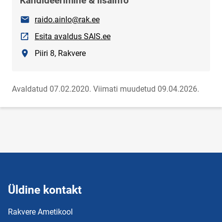
Kandideerimine & lisainfo
E-post
raido.ainlo@rak.ee
Link avaneb uuel leheküljel
Esita avaldus SAIS.ee
Asukoht
Piiri 8, Rakvere
Avaldatud 07.02.2020.
Viimati muudetud 09.04.2026.
Üldine kontakt
Rakvere Ametikool