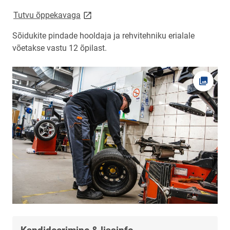
link opens on new page
Tutvu õppekavaga
Sõidukite pindade hooldaja ja rehvitehniku erialale
võetakse vastu 12 õpilast.
Ava fot