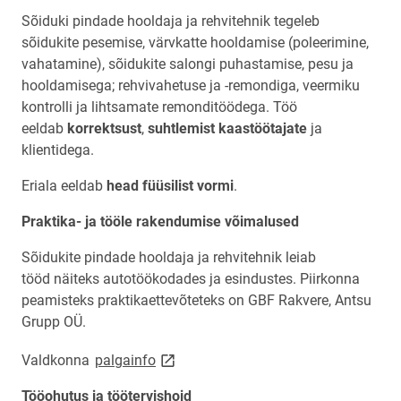
Sõiduki pindade hooldaja ja rehvitehnik tegeleb
sõidukite pesemise, värvkatte hooldamise (poleerimine,
vahatamine), sõidukite salongi puhastamise, pesu ja
hooldamisega; rehvivahetuse ja -remondiga, veermiku
kontrolli ja lihtsamate remonditöödega. Töö
eeldab
korrektsust
,
suhtlemist kaastöötajate
ja
klientidega.
Eriala eeldab
head füüsilist vormi
.
Praktika- ja tööle rakendumise võimalused
Sõidukite pindade hooldaja ja rehvitehnik leiab
tööd näiteks autotöökodades ja esindustes. Piirkonna
peamisteks praktikaettevõteteks on GBF Rakvere, Antsu
Grupp OÜ.
link opens on new page
Valdkonna
palgainfo
Tööohutus ja töötervishoid