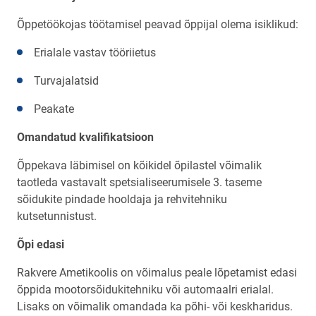
Õppetöökojas töötamisel peavad õppijal olema isiklikud:
Erialale vastav tööriietus
Turvajalatsid
Peakate
Omandatud kvalifikatsioon
Õppekava läbimisel on kõikidel õpilastel võimalik
taotleda vastavalt spetsialiseerumisele 3. taseme
sõidukite pindade hooldaja ja rehvitehniku
kutsetunnistust.
Õpi edasi
Rakvere Ametikoolis on võimalus peale lõpetamist edasi
õppida mootorsõidukitehniku või automaalri erialal.
Lisaks on võimalik omandada ka põhi- või keskharidus.