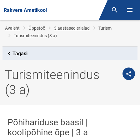
Rakvere Ametikool
Otsing
Menüü
Jälglink
Avaleht
Õppetöö
3 aastased erialad
Turism
Turismiteenindus (3 a)
Tagasi
Turismiteenindus
(3 a)
Põhihariduse baasil |
koolipõhine õpe | 3 a